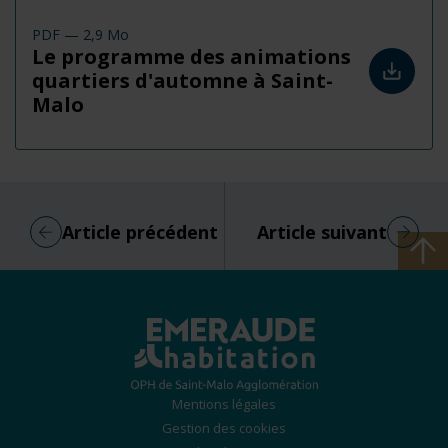
PDF
2,9 Mo
Le programme des animations
quartiers d'automne à Saint-
Malo
Animation
L
Article précédent
Article suivant
08
16
Fête
Remis
de
en
OCTOBRE
OCTOBR
la
chauff
2024
2025
soupe
du
à
chauff
Saint-
collect
Malo
à
partir
Mentions légales
du
Gestion des cookies
20