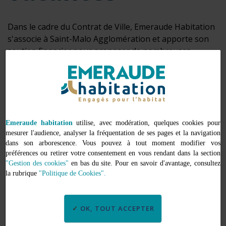
Dans le cadre du Contrat de Ville, Emeraude Habitation
s'associe à Saint-Malo Agglomération et apporte son
soutien financier pour proposer de nombreuses
animations sportives et culturelles pendant les
vacances de la Toussaint.
Sortie rando, atelier théâtre, cuisine, sport…
retrouvez la programmation complète des
Emeraude habitation
utilise, avec modération, quelques cookies pour
animations culturelles et sportives pour tous dans
mesurer l'audience, analyser la fréquentation de ses pages et la navigation
les quartiers malouins de La Découverte, Alsace-
dans son arborescence. Vous pouvez à tout moment modifier vos
Poitou et l’Espérance en téléchargeant le guide ci-
préférences ou retirer votre consentement en vous rendant dans la section
dessous.
"Gestion des cookies"
en bas du site. Pour en savoir d'avantage, consultez
la rubrique
"Politique de Cookies".
Les animations sont proposées pendant les
vacances de la Toussaint : du 19 au 31 octobre
2024.
OK, TOUT ACCEPTER