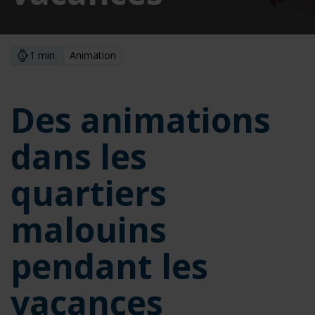
Accueil
1 min.
Animation
Actualités
Des
animations
Des animations
dans
les
dans les
quartiers
malouins
pendant
quartiers
les
vacances
malouins
pendant les
vacances