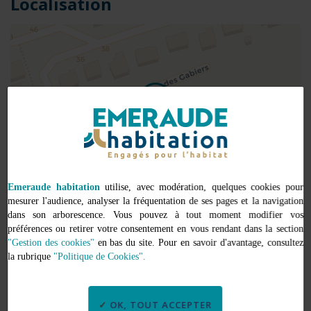
Localisation
null
+
−
Emeraude habitation
utilise, avec modération, quelques cookies pour
mesurer l'audience, analyser la fréquentation de ses pages et la navigation
Leaflet
ADRESSE
dans son arborescence. Vous pouvez à tout moment modifier vos
préférences ou retirer votre consentement en vous rendant dans la section
5 rue des Gabiers
"Gestion des cookies"
en bas du site. Pour en savoir d'avantage, consultez
35540 Miniac-Morvan
la rubrique
"Politique de Cookies".
Caractéristiques
OK, TOUT ACCEPTER