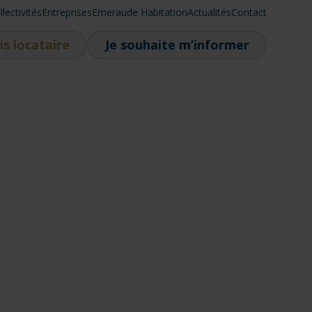
llectivités
Entreprises
Emeraude Habitation
Actualités
Contact
is locataire
Je souhaite m’informer