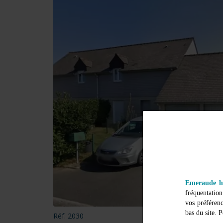
Emeraude ha
fréquentatio
vos préféren
bas du site. 
Réf. 2030