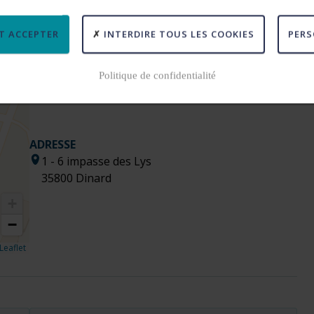
T ACCEPTER
INTERDIRE TOUS LES COOKIES
PERS
Politique de confidentialité
ADRESSE
1 - 6 impasse des Lys
35800 Dinard
+
−
Leaflet