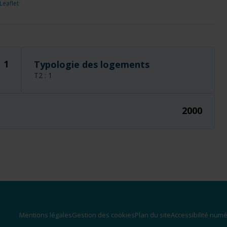
Leaflet
1
Typologie des logements
T2 : 1
2000
Mentions légales
Gestion des cookies
Plan du site
Accessibilité num