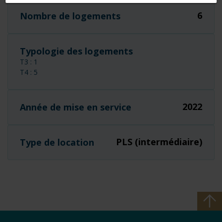
6
Nombre de logements
Typologie des logements
T3 : 1
T4 : 5
2022
Année de mise en service
PLS (intermédiaire)
Type de location