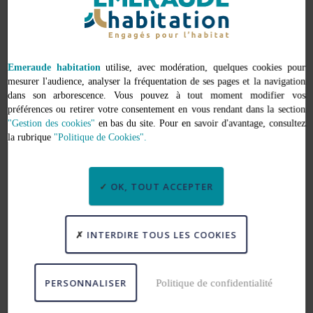
Emeraude habitation
utilise, avec modération, quelques cookies pour
mesurer l'audience, analyser la fréquentation de ses pages et la navigation
null
dans son arborescence. Vous pouvez à tout moment modifier vos
préférences ou retirer votre consentement en vous rendant dans la section
"Gestion des cookies"
en bas du site. Pour en savoir d'avantage, consultez
la rubrique
"Politique de Cookies".
+
−
OK, TOUT ACCEPTER
Leaflet
ADRESSE
52 rue de la Passagère
INTERDIRE TOUS LES COOKIES
35400 Saint-Malo
Caractéristiques
PERSONNALISER
Politique de confidentialité