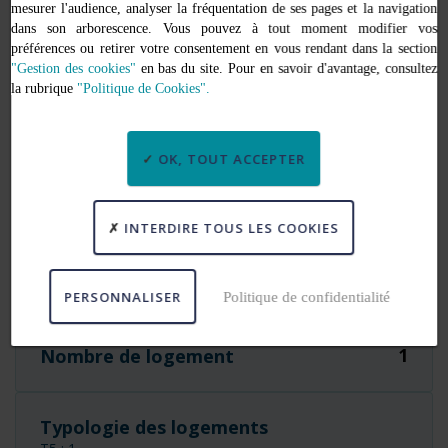
mesurer l'audience, analyser la fréquentation de ses pages et la navigation
dans son arborescence. Vous pouvez à tout moment modifier vos
préférences ou retirer votre consentement en vous rendant dans la section
"Gestion des cookies"
en bas du site. Pour en savoir d'avantage, consultez
la rubrique
"Politique de Cookies".
+
−
Leaflet
OK, TOUT ACCEPTER
ADRESSE
10 rue Saint-Vincent
35400 Saint-Malo
INTERDIRE TOUS LES COOKIES
Caractéristiques
PERSONNALISER
Politique de confidentialité
1
Nombre de logement
Typologie des logements