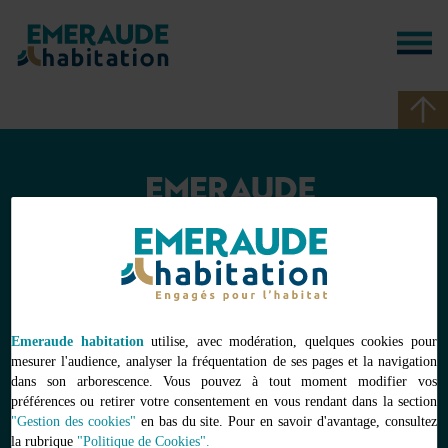
Panneau de gestion des cookies
Mentions légales
Gestion des cookies
Plan du site
Accessibilité numérique
Emeraude habitation
utilise, avec modération, quelques cookies pour
Nous rejoindre
mesurer l'audience, analyser la fréquentation de ses pages et la navigation
Coordonnées et horaires d’ouverture
dans son arborescence. Vous pouvez à tout moment modifier vos
préférences ou retirer votre consentement en vous rendant dans la section
"Gestion des cookies"
en bas du site. Pour en savoir d'avantage, consultez
la rubrique
"Politique de Cookies".